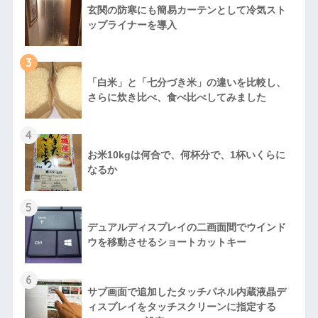
玄関の防寒にも簡易カーテンとして冷気スト
ップライナーを導入
3
「白米」と「七分づき米」の違いを比較し、
さらに炊き比べ、食べ比べしてみました
4
お米10kgは何合で、何杯分で、1杯いくらに
なるか
5
デュアルディスプレイの二画面間でウインド
ウを移動させるショートカットキー
6
サブ画面で追加したタッチパネル内蔵液晶デ
ィスプレイをタッチスクリーンに指定する