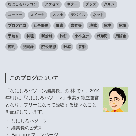
なにしろパソコン
アクセス
ギター
グッズ
グルメ
コーヒー
スイーツ
スマホ
デバイス
ネット
ブログ作成
仕事部屋
健康
吉祥寺
地域
家事
家電
手続き
料理
断捨離
旅行
東小金井
武蔵野
用語集
節約
見聞録
読後感想
雑感
音楽
このブログについて
「なにしろパソコン編集長」の 林 です。2014
年5月に「なにしろパソコン」事業を独立運営
となり、フリーになって経験する様々なこと
を記録しています。
・
なにしろパソコン
・
編集長の公式X
・
Facebookファンページ