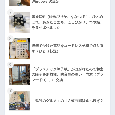
Windows の設定
7
米 6銘柄（ゆめぴりか、ななつぼし、ひとめ
ぼれ、あきたこまち、こしひかり、つや姫）
を食べ比べました
8
親機で受けた電話をコードレス子機で取り直
す（ひとり転送）
9
「プラスチック障子紙」がはがれたので和室
の障子を断熱性、防音性の高い「内窓（プラ
マードU）」に交換
10
「孤独のグルメ」の井之頭五郎は食べ過ぎ？