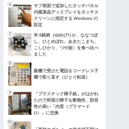
6
サブ画面で追加したタッチパネル
内蔵液晶ディスプレイをタッチス
クリーンに指定する Windows の
設定
7
米 6銘柄（ゆめぴりか、ななつぼ
し、ひとめぼれ、あきたこまち、
こしひかり、つや姫）を食べ比べ
ました
8
親機で受けた電話をコードレス子
機で取り直す（ひとり転送）
9
「プラスチック障子紙」がはがれ
たので和室の障子を断熱性、防音
性の高い「内窓（プラマード
U）」に交換
10