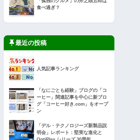
「孤独のグルメ」の井之頭五郎は
食べ過ぎ？
最近の投稿
人気記事ランキング
「なにごとも経験」ブログの「コ
ーヒー」関連記事を中心に新ブロ
グ「コーヒー好き.com」をオープ
ン
「デル・テクノロジーズ新製品説
明会」レポート：堅実な進化と
OptiPlex シリーズ 30周年