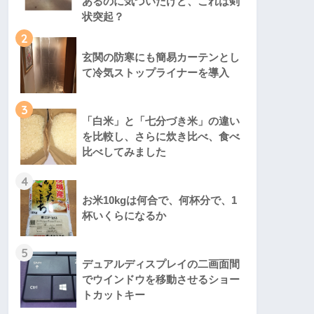
あるのに気づいたけど、これは剣
状突起？
2
玄関の防寒にも簡易カーテンとし
て冷気ストップライナーを導入
3
「白米」と「七分づき米」の違い
を比較し、さらに炊き比べ、食べ
比べしてみました
4
お米10kgは何合で、何杯分で、1
杯いくらになるか
5
デュアルディスプレイの二画面間
でウインドウを移動させるショー
トカットキー