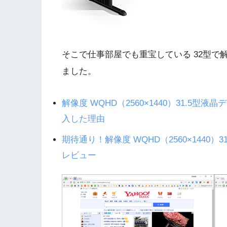
そこで仕事部屋でも重宝している 32型で解像
ました。
解像度 WQHD（2560×1440）31.5型液晶デ
入した理由
期待通り！解像度 WQHD（2560×1440）31
レビュー