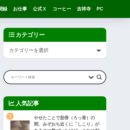
聞録
お仕事
公式Ｘ
コーヒー
吉祥寺
PC
カテゴリー
人気記事
1
やせたことで肋骨（ろっ骨）の
間、みぞおち近くに「しこり」が