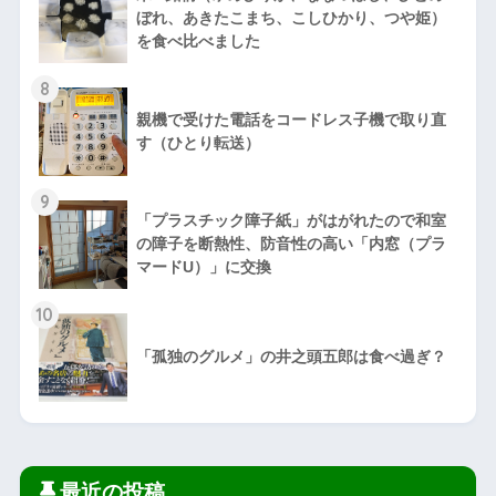
ぼれ、あきたこまち、こしひかり、つや姫）
を食べ比べました
8
親機で受けた電話をコードレス子機で取り直
す（ひとり転送）
9
「プラスチック障子紙」がはがれたので和室
の障子を断熱性、防音性の高い「内窓（プラ
マードU）」に交換
10
「孤独のグルメ」の井之頭五郎は食べ過ぎ？
最近の投稿