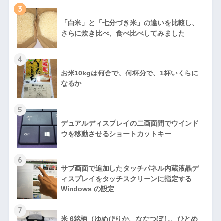
3
「白米」と「七分づき米」の違いを比較し、
さらに炊き比べ、食べ比べしてみました
4
お米10kgは何合で、何杯分で、1杯いくらに
なるか
5
デュアルディスプレイの二画面間でウインド
ウを移動させるショートカットキー
6
サブ画面で追加したタッチパネル内蔵液晶デ
ィスプレイをタッチスクリーンに指定する
Windows の設定
7
米 6銘柄（ゆめぴりか、ななつぼし、ひとめ