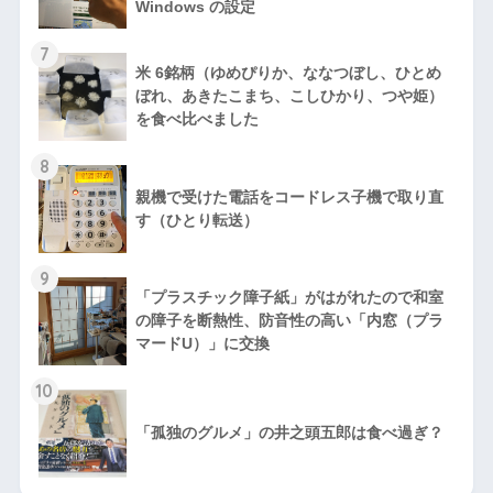
Windows の設定
7
米 6銘柄（ゆめぴりか、ななつぼし、ひとめ
ぼれ、あきたこまち、こしひかり、つや姫）
を食べ比べました
8
親機で受けた電話をコードレス子機で取り直
す（ひとり転送）
9
「プラスチック障子紙」がはがれたので和室
の障子を断熱性、防音性の高い「内窓（プラ
マードU）」に交換
10
「孤独のグルメ」の井之頭五郎は食べ過ぎ？