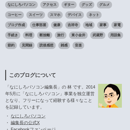
なにしろパソコン
アクセス
ギター
グッズ
グルメ
コーヒー
スイーツ
スマホ
デバイス
ネット
ブログ作成
仕事部屋
健康
吉祥寺
地域
家事
家電
手続き
料理
断捨離
旅行
東小金井
武蔵野
用語集
節約
見聞録
読後感想
雑感
音楽
このブログについて
「なにしろパソコン編集長」の 林 です。2014
年5月に「なにしろパソコン」事業を独立運営
となり、フリーになって経験する様々なこと
を記録しています。
・
なにしろパソコン
・
編集長の公式X
・
Facebookファンページ