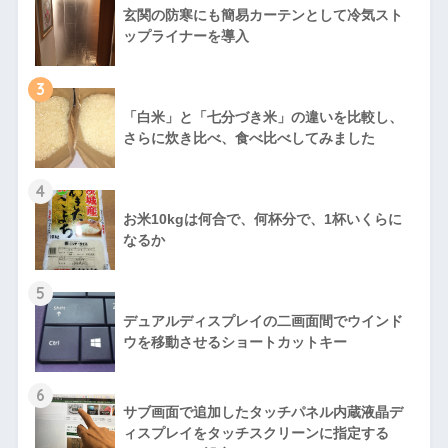
玄関の防寒にも簡易カーテンとして冷気スト
ップライナーを導入
3
「白米」と「七分づき米」の違いを比較し、
さらに炊き比べ、食べ比べしてみました
4
お米10kgは何合で、何杯分で、1杯いくらに
なるか
5
デュアルディスプレイの二画面間でウインド
ウを移動させるショートカットキー
6
サブ画面で追加したタッチパネル内蔵液晶デ
ィスプレイをタッチスクリーンに指定する