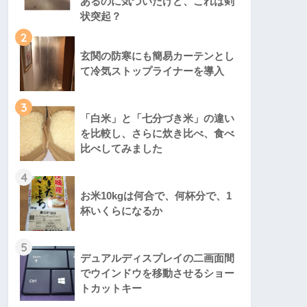
あるのに気づいたけど、これは剣
状突起？
2
玄関の防寒にも簡易カーテンとし
て冷気ストップライナーを導入
3
「白米」と「七分づき米」の違い
を比較し、さらに炊き比べ、食べ
比べしてみました
4
お米10kgは何合で、何杯分で、1
杯いくらになるか
5
デュアルディスプレイの二画面間
でウインドウを移動させるショー
トカットキー