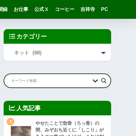
聞録
お仕事
公式Ｘ
コーヒー
吉祥寺
PC
カテゴリー
人気記事
1
やせたことで肋骨（ろっ骨）の
間、みぞおち近くに「しこり」が