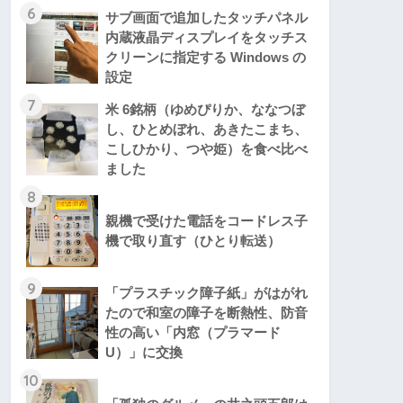
6
サブ画面で追加したタッチパネル
内蔵液晶ディスプレイをタッチス
クリーンに指定する Windows の
設定
7
米 6銘柄（ゆめぴりか、ななつぼ
し、ひとめぼれ、あきたこまち、
こしひかり、つや姫）を食べ比べ
ました
8
親機で受けた電話をコードレス子
機で取り直す（ひとり転送）
9
「プラスチック障子紙」がはがれ
たので和室の障子を断熱性、防音
性の高い「内窓（プラマード
U）」に交換
10