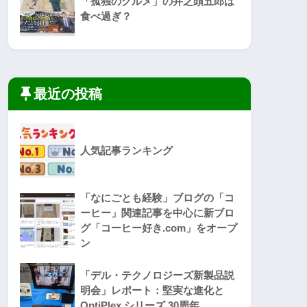
「孤独のグルメ」の井之頭五郎は
食べ過ぎ？
最近の投稿
人気記事ランキング
「なにごとも経験」ブログの「コ
ーヒー」関連記事を中心に新ブロ
グ「コーヒー好き.com」をオープ
ン
「デル・テクノロジーズ新製品説
明会」レポート：堅実な進化と
OptiPlex シリーズ 30周年