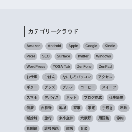
カテゴリークラウド
Amazon
Android
Apple
Google
Kindle
Pixel
SEO
Surface
Twitter
Windows
WordPress
YOGA Tab
ZenFone
ZenPad
お仕事
ごはん
なにしろパソコン
アクセス
ギター
グッズ
グルメ
コーヒー
スイーツ
スマホ
デバイス
ネット
ブログ作成
仕事部屋
健康
吉祥寺
地域
家事
家電
手続き
料理
断捨離
旅行
東小金井
武蔵野
用語集
節約
見聞録
読後感想
雑感
音楽