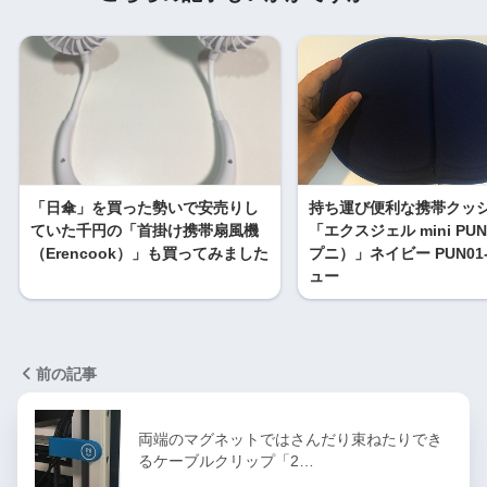
「日傘」を買った勢いで安売りし
持ち運び便利な携帯クッ
ていた千円の「首掛け携帯扇風機
「エクスジェル mini PU
（Erencook）」も買ってみました
プニ）」ネイビー PUN01-
ュー
前の記事
両端のマグネットではさんだり束ねたりでき
るケーブルクリップ「2…