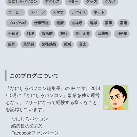
なにしろパソコン
アクセス
ギター
グッズ
グルメ
コーヒー
スイーツ
スマホ
デバイス
ネット
ブログ作成
仕事部屋
健康
吉祥寺
地域
家事
家電
手続き
料理
断捨離
旅行
東小金井
武蔵野
用語集
節約
見聞録
読後感想
雑感
音楽
このブログについて
「なにしろパソコン編集長」の 林 です。2014
年5月に「なにしろパソコン」事業を独立運営
となり、フリーになって経験する様々なこと
を記録しています。
・
なにしろパソコン
・
編集長の公式X
・
Facebookファンページ