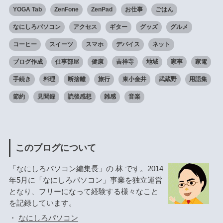
YOGA Tab
ZenFone
ZenPad
お仕事
ごはん
なにしろパソコン
アクセス
ギター
グッズ
グルメ
コーヒー
スイーツ
スマホ
デバイス
ネット
ブログ作成
仕事部屋
健康
吉祥寺
地域
家事
家電
手続き
料理
断捨離
旅行
東小金井
武蔵野
用語集
節約
見聞録
読後感想
雑感
音楽
このブログについて
「なにしろパソコン編集長」の 林 です。2014
年5月に「なにしろパソコン」事業を独立運営
となり、フリーになって経験する様々なこと
を記録しています。
・
なにしろパソコン