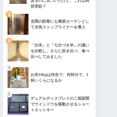
あるのに気づいたけど、これは剣
状突起？
2
玄関の防寒にも簡易カーテンとし
て冷気ストップライナーを導入
3
「白米」と「七分づき米」の違い
を比較し、さらに炊き比べ、食べ
比べしてみました
4
お米10kgは何合で、何杯分で、1
杯いくらになるか
5
デュアルディスプレイの二画面間
でウインドウを移動させるショー
トカットキー