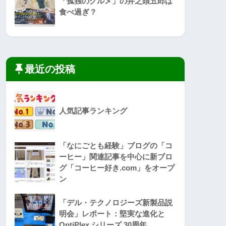
「孤独のグルメ」の井之頭五郎は
食べ過ぎ？
最近の投稿
人気記事ランキング
「なにごとも経験」ブログの「コ
ーヒー」関連記事を中心に新ブロ
グ「コーヒー好き.com」をオープ
ン
「デル・テクノロジーズ新製品説
明会」レポート：堅実な進化と
OptiPlex シリーズ 30周年