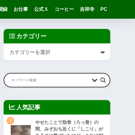
聞録
お仕事
公式Ｘ
コーヒー
吉祥寺
PC
カテゴリー
人気記事
1
やせたことで肋骨（ろっ骨）の
間、みぞおち近くに「しこり」が