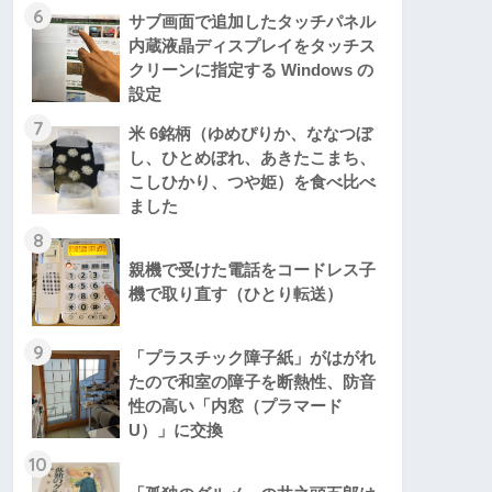
6
サブ画面で追加したタッチパネル
内蔵液晶ディスプレイをタッチス
クリーンに指定する Windows の
設定
7
米 6銘柄（ゆめぴりか、ななつぼ
し、ひとめぼれ、あきたこまち、
こしひかり、つや姫）を食べ比べ
ました
8
親機で受けた電話をコードレス子
機で取り直す（ひとり転送）
9
「プラスチック障子紙」がはがれ
たので和室の障子を断熱性、防音
性の高い「内窓（プラマード
U）」に交換
10