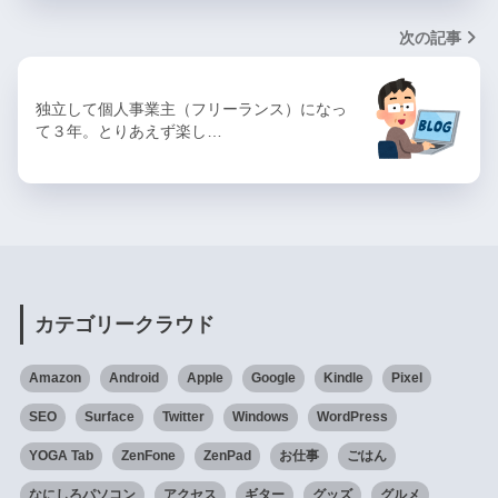
次の記事
独立して個人事業主（フリーランス）になっ
て３年。とりあえず楽し…
カテゴリークラウド
Amazon
Android
Apple
Google
Kindle
Pixel
SEO
Surface
Twitter
Windows
WordPress
YOGA Tab
ZenFone
ZenPad
お仕事
ごはん
なにしろパソコン
アクセス
ギター
グッズ
グルメ