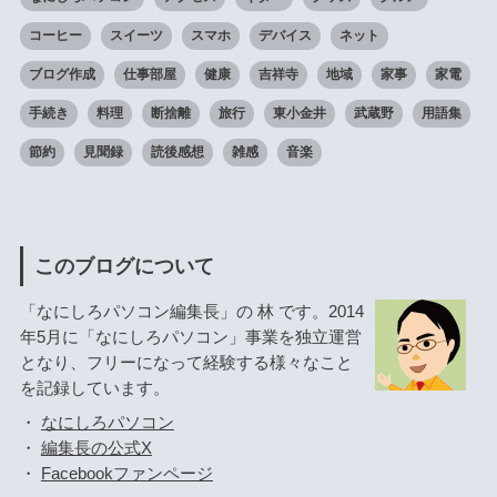
コーヒー
スイーツ
スマホ
デバイス
ネット
ブログ作成
仕事部屋
健康
吉祥寺
地域
家事
家電
手続き
料理
断捨離
旅行
東小金井
武蔵野
用語集
節約
見聞録
読後感想
雑感
音楽
このブログについて
「なにしろパソコン編集長」の 林 です。2014
年5月に「なにしろパソコン」事業を独立運営
となり、フリーになって経験する様々なこと
を記録しています。
・
なにしろパソコン
・
編集長の公式X
・
Facebookファンページ