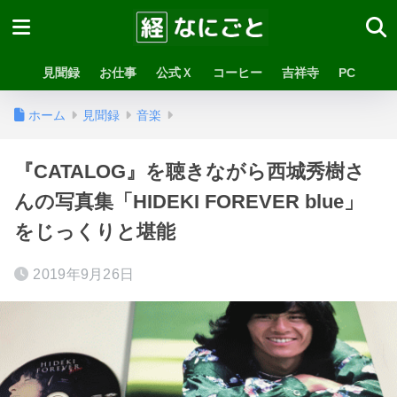
見聞録
お仕事
公式Ｘ
コーヒー
吉祥寺
PC
ホーム
見聞録
音楽
『CATALOG』を聴きながら西城秀樹さ
んの写真集「HIDEKI FOREVER blue」
をじっくりと堪能
2019年9月26日