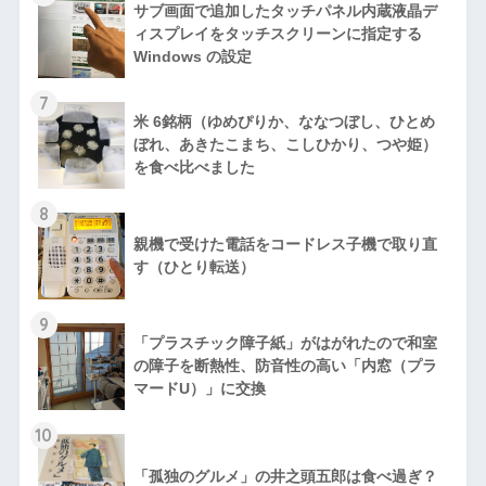
サブ画面で追加したタッチパネル内蔵液晶デ
ィスプレイをタッチスクリーンに指定する
Windows の設定
7
米 6銘柄（ゆめぴりか、ななつぼし、ひとめ
ぼれ、あきたこまち、こしひかり、つや姫）
を食べ比べました
8
親機で受けた電話をコードレス子機で取り直
す（ひとり転送）
9
「プラスチック障子紙」がはがれたので和室
の障子を断熱性、防音性の高い「内窓（プラ
マードU）」に交換
10
「孤独のグルメ」の井之頭五郎は食べ過ぎ？