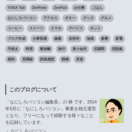
YOGA Tab
ZenFone
ZenPad
お仕事
ごはん
なにしろパソコン
アクセス
ギター
グッズ
グルメ
コーヒー
スイーツ
スマホ
デバイス
ネット
ブログ作成
仕事部屋
健康
吉祥寺
地域
家事
家電
手続き
料理
断捨離
旅行
東小金井
武蔵野
用語集
節約
見聞録
読後感想
雑感
音楽
このブログについて
「なにしろパソコン編集長」の 林 です。2014
年5月に「なにしろパソコン」事業を独立運営
となり、フリーになって経験する様々なこと
を記録しています。
・
なにしろパソコン