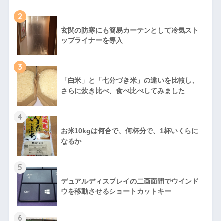
2
玄関の防寒にも簡易カーテンとして冷気スト
ップライナーを導入
3
「白米」と「七分づき米」の違いを比較し、
さらに炊き比べ、食べ比べしてみました
4
お米10kgは何合で、何杯分で、1杯いくらに
なるか
5
デュアルディスプレイの二画面間でウインド
ウを移動させるショートカットキー
6