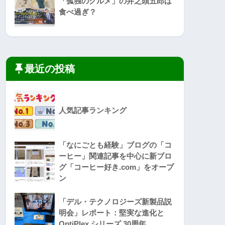
「孤独のグルメ」の井之頭五郎は
食べ過ぎ？
最近の投稿
人気記事ランキング
「なにごとも経験」ブログの「コ
ーヒー」関連記事を中心に新ブロ
グ「コーヒー好き.com」をオープ
ン
「デル・テクノロジーズ新製品説
明会」レポート：堅実な進化と
OptiPlex シリーズ 30周年