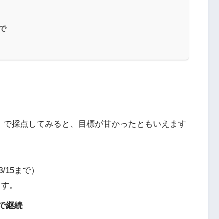
で
」で採点してみると、目標が甘かったともいえます
3/15まで）
ます。
まで継続