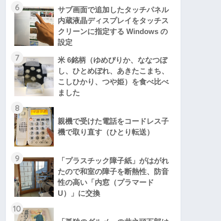
6
サブ画面で追加したタッチパネル
内蔵液晶ディスプレイをタッチス
クリーンに指定する Windows の
設定
7
米 6銘柄（ゆめぴりか、ななつぼ
し、ひとめぼれ、あきたこまち、
こしひかり、つや姫）を食べ比べ
ました
8
親機で受けた電話をコードレス子
機で取り直す（ひとり転送）
9
「プラスチック障子紙」がはがれ
たので和室の障子を断熱性、防音
性の高い「内窓（プラマード
U）」に交換
10