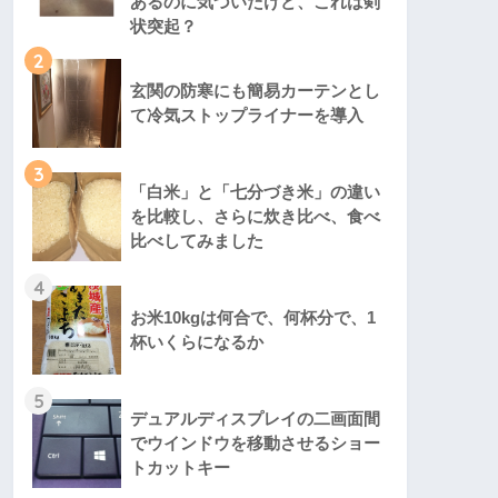
あるのに気づいたけど、これは剣
状突起？
2
玄関の防寒にも簡易カーテンとし
て冷気ストップライナーを導入
3
「白米」と「七分づき米」の違い
を比較し、さらに炊き比べ、食べ
比べしてみました
4
お米10kgは何合で、何杯分で、1
杯いくらになるか
5
デュアルディスプレイの二画面間
でウインドウを移動させるショー
トカットキー