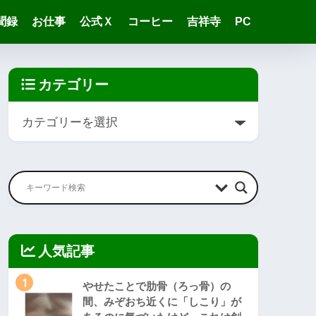
聞録
お仕事
公式Ｘ
コーヒー
吉祥寺
PC
カテゴリー
人気記事
1
やせたことで肋骨（ろっ骨）の
間、みぞおち近くに「しこり」が