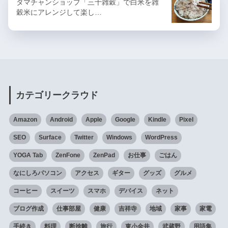
タマチャンショップ「三十雑穀」で白米を雑
穀米にアレンジして楽し…
カテゴリークラウド
Amazon
Android
Apple
Google
Kindle
Pixel
SEO
Surface
Twitter
Windows
WordPress
YOGA Tab
ZenFone
ZenPad
お仕事
ごはん
なにしろパソコン
アクセス
ギター
グッズ
グルメ
コーヒー
スイーツ
スマホ
デバイス
ネット
ブログ作成
仕事部屋
健康
吉祥寺
地域
家事
家電
手続き
料理
断捨離
旅行
東小金井
武蔵野
用語集