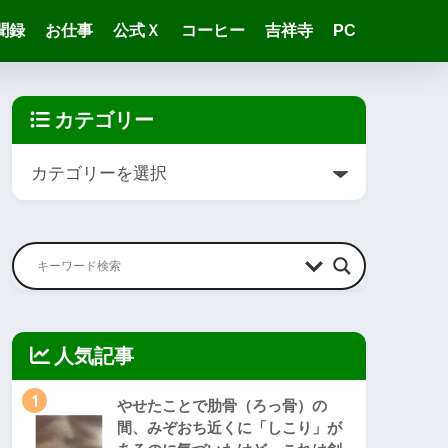
聞録
お仕事
公式Ｘ
コーヒー
吉祥寺
PC
カテゴリー
人気記事
1
やせたことで肋骨（ろっ骨）の
間、みぞおち近くに「しこり」が