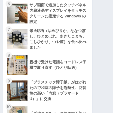
6
サブ画面で追加したタッチパネル
内蔵液晶ディスプレイをタッチス
クリーンに指定する Windows の
設定
7
米 6銘柄（ゆめぴりか、ななつぼ
し、ひとめぼれ、あきたこまち、
こしひかり、つや姫）を食べ比べ
ました
8
親機で受けた電話をコードレス子
機で取り直す（ひとり転送）
9
「プラスチック障子紙」がはがれ
たので和室の障子を断熱性、防音
性の高い「内窓（プラマード
U）」に交換
10