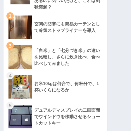
あるのに気づいたけど、これは剣
状突起？
2
玄関の防寒にも簡易カーテンとし
て冷気ストップライナーを導入
3
「白米」と「七分づき米」の違い
を比較し、さらに炊き比べ、食べ
比べしてみました
4
お米10kgは何合で、何杯分で、1
杯いくらになるか
5
デュアルディスプレイの二画面間
でウインドウを移動させるショー
トカットキー