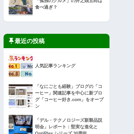
「孤独のグルメ」の井之頭五郎は
食べ過ぎ？
最近の投稿
人気記事ランキング
「なにごとも経験」ブログの「コ
ーヒー」関連記事を中心に新ブロ
グ「コーヒー好き.com」をオープ
ン
「デル・テクノロジーズ新製品説
明会」レポート：堅実な進化と
OptiPlex シリーズ 30周年