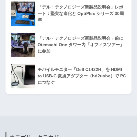
「デル・テクノロジーズ新製品説明会」レポ
ート：堅実な進化と OptiPlex シリーズ 30周
年
「デル・テクノロジーズ新製品説明会」前に
Otemachi One タワー内「オフィスツアー」
に参加
モバイルモニター「Dell C1422H」を HDMI
to USB-C 変換アダプター（hd2usbc）で PC
につなぐ