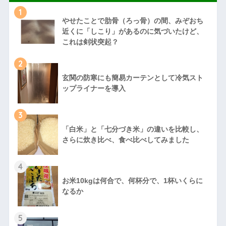
1
やせたことで肋骨（ろっ骨）の間、みぞおち
近くに「しこり」があるのに気づいたけど、
これは剣状突起？
2
玄関の防寒にも簡易カーテンとして冷気スト
ップライナーを導入
3
「白米」と「七分づき米」の違いを比較し、
さらに炊き比べ、食べ比べしてみました
4
お米10kgは何合で、何杯分で、1杯いくらに
なるか
5