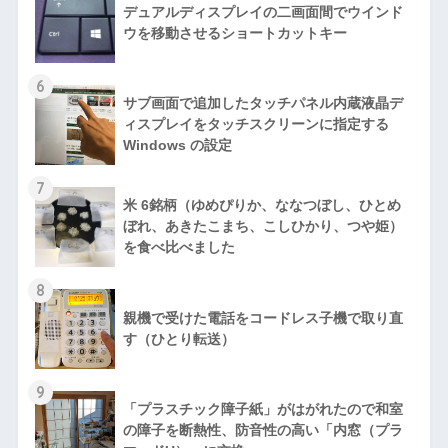
デュアルディスプレイの二画面間でウインド
ウを移動させるショートカットキー
6
サブ画面で追加したタッチパネル内蔵液晶デ
ィスプレイをタッチスクリーンに指定する
Windows の設定
7
米 6銘柄（ゆめぴりか、ななつぼし、ひとめ
ぼれ、あきたこまち、こしひかり、つや姫）
を食べ比べました
8
親機で受けた電話をコードレス子機で取り直
す（ひとり転送）
9
「プラスチック障子紙」がはがれたので和室
の障子を断熱性、防音性の高い「内窓（プラ