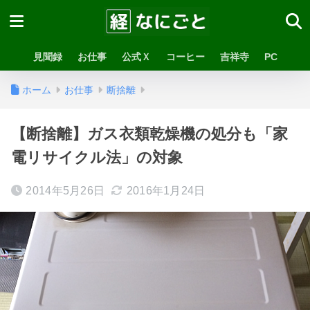
見聞録
お仕事
公式Ｘ
コーヒー
吉祥寺
PC
ホーム
お仕事
断捨離
【断捨離】ガス衣類乾燥機の処分も「家
電リサイクル法」の対象
2014年5月26日
2016年1月24日