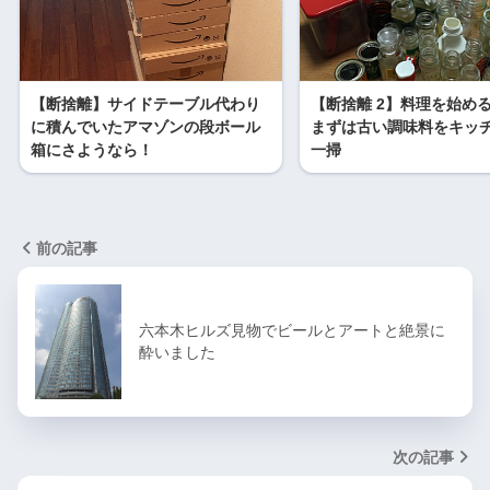
【断捨離】サイドテーブル代わり
【断捨離 2】料理を始め
に積んでいたアマゾンの段ボール
まずは古い調味料をキッ
箱にさようなら！
一掃
前の記事
六本木ヒルズ見物でビールとアートと絶景に
酔いました
次の記事