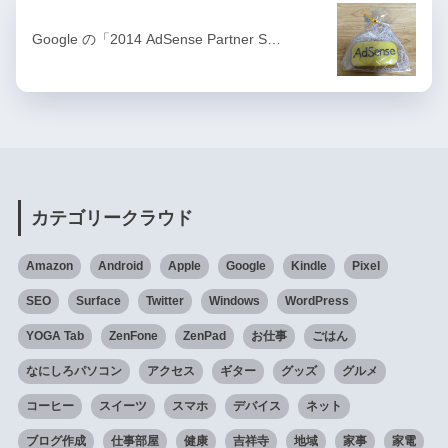
Google の「2014 AdSense Partner S…
カテゴリークラウド
Amazon
Android
Apple
Google
Kindle
Pixel
SEO
Surface
Twitter
Windows
WordPress
YOGA Tab
ZenFone
ZenPad
お仕事
ごはん
なにしろパソコン
アクセス
ギター
グッズ
グルメ
コーヒー
スイーツ
スマホ
デバイス
ネット
ブログ作成
仕事部屋
健康
吉祥寺
地域
家事
家電