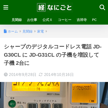
見聞録
お仕事
公式Ｘ
コーヒー
吉祥寺
PC
ホーム
見聞録
家電
シャープのデジタルコードレス電話 JD-
G30CL に JD-G31CL の子機を増設して
子機 2台に
2014年9月28日
2014年10月16日