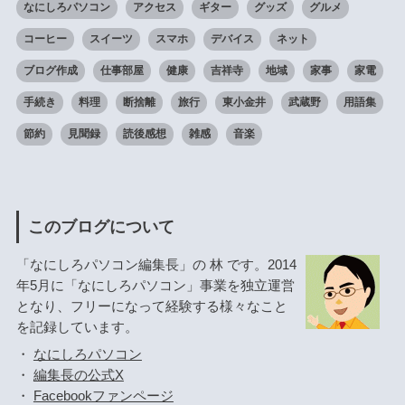
なにしろパソコン
アクセス
ギター
グッズ
グルメ
コーヒー
スイーツ
スマホ
デバイス
ネット
ブログ作成
仕事部屋
健康
吉祥寺
地域
家事
家電
手続き
料理
断捨離
旅行
東小金井
武蔵野
用語集
節約
見聞録
読後感想
雑感
音楽
このブログについて
「なにしろパソコン編集長」の 林 です。2014
年5月に「なにしろパソコン」事業を独立運営
となり、フリーになって経験する様々なこと
を記録しています。
・
なにしろパソコン
・
編集長の公式X
・
Facebookファンページ