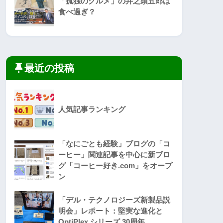
「孤独のグルメ」の井之頭五郎は
食べ過ぎ？
最近の投稿
人気記事ランキング
「なにごとも経験」ブログの「コ
ーヒー」関連記事を中心に新ブロ
グ「コーヒー好き.com」をオープ
ン
「デル・テクノロジーズ新製品説
明会」レポート：堅実な進化と
OptiPlex シリーズ 30周年