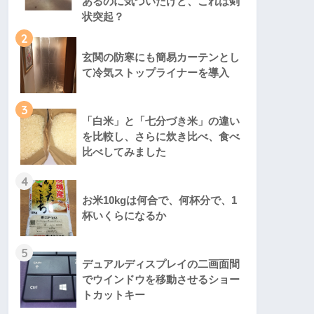
あるのに気づいたけど、これは剣
状突起？
2
玄関の防寒にも簡易カーテンとし
て冷気ストップライナーを導入
3
「白米」と「七分づき米」の違い
を比較し、さらに炊き比べ、食べ
比べしてみました
4
お米10kgは何合で、何杯分で、1
杯いくらになるか
5
デュアルディスプレイの二画面間
でウインドウを移動させるショー
トカットキー