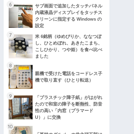
6
サブ画面で追加したタッチパネル
内蔵液晶ディスプレイをタッチス
クリーンに指定する Windows の
設定
7
米 6銘柄（ゆめぴりか、ななつぼ
し、ひとめぼれ、あきたこまち、
こしひかり、つや姫）を食べ比べ
ました
8
親機で受けた電話をコードレス子
機で取り直す（ひとり転送）
9
「プラスチック障子紙」がはがれ
たので和室の障子を断熱性、防音
性の高い「内窓（プラマード
U）」に交換
10