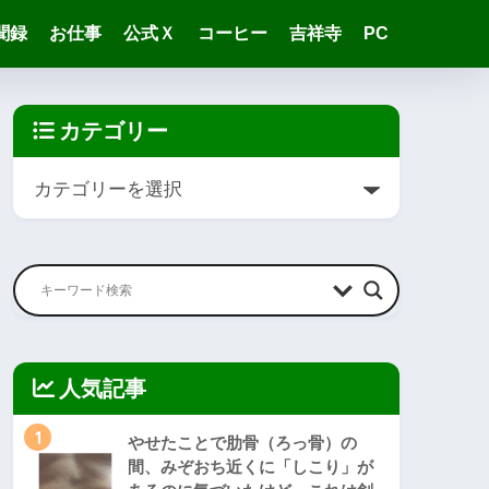
聞録
お仕事
公式Ｘ
コーヒー
吉祥寺
PC
カテゴリー
人気記事
1
やせたことで肋骨（ろっ骨）の
間、みぞおち近くに「しこり」が