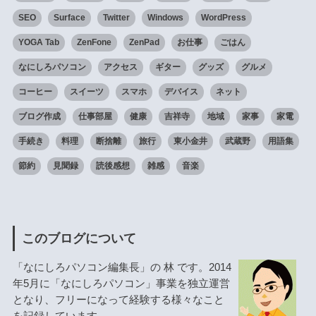
SEO
Surface
Twitter
Windows
WordPress
YOGA Tab
ZenFone
ZenPad
お仕事
ごはん
なにしろパソコン
アクセス
ギター
グッズ
グルメ
コーヒー
スイーツ
スマホ
デバイス
ネット
ブログ作成
仕事部屋
健康
吉祥寺
地域
家事
家電
手続き
料理
断捨離
旅行
東小金井
武蔵野
用語集
節約
見聞録
読後感想
雑感
音楽
このブログについて
「なにしろパソコン編集長」の 林 です。2014
年5月に「なにしろパソコン」事業を独立運営
となり、フリーになって経験する様々なこと