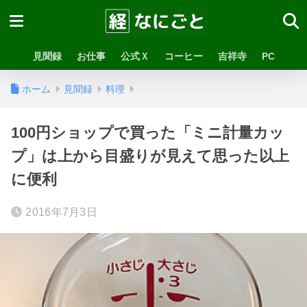
見聞録
お仕事
公式Ｘ
コーヒー
吉祥寺
PC
ホーム
見聞録
料理
100円ショップで買った「ミニ計量カッ
プ」は上から目盛りが見えて思った以上
に便利
2016年7月3日