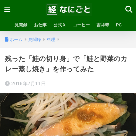
見聞録
お仕事
公式Ｘ
コーヒー
吉祥寺
PC
ホーム
見聞録
料理
残った「鮭の切り身」で「鮭と野菜のカ
レー蒸し焼き」を作ってみた
2016年7月11日