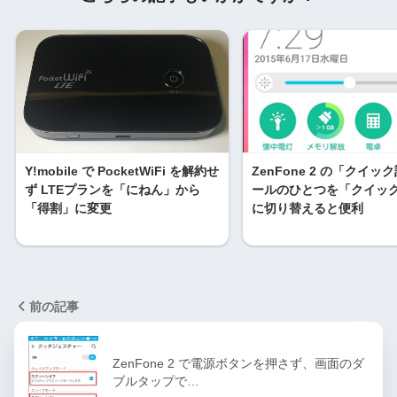
Y!mobile で PocketWiFi を解約せ
ZenFone 2 の「クイッ
ず LTEプランを「にねん」から
ールのひとつを「クイッ
「得割」に変更
に切り替えると便利
前の記事
ZenFone 2 で電源ボタンを押さず、画面のダ
ブルタップで…