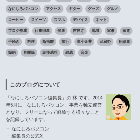
なにしろパソコン
アクセス
ギター
グッズ
グルメ
コーヒー
スイーツ
スマホ
デバイス
ネット
ブログ作成
仕事部屋
健康
吉祥寺
地域
家事
家電
手続き
料理
断捨離
旅行
東小金井
武蔵野
用語集
節約
見聞録
読後感想
雑感
音楽
このブログについて
「なにしろパソコン編集長」の 林 です。2014
年5月に「なにしろパソコン」事業を独立運営
となり、フリーになって経験する様々なこと
を記録しています。
・
なにしろパソコン
・
編集長の公式X