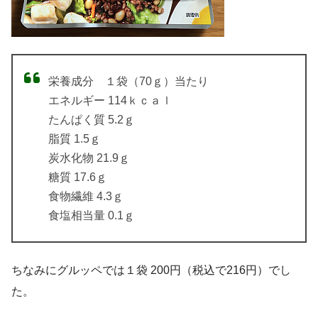
栄養成分 １袋（70ｇ）当たり
エネルギー 114ｋｃａｌ
たんぱく質 5.2ｇ
脂質 1.5ｇ
炭水化物 21.9ｇ
糖質 17.6ｇ
食物繊維 4.3ｇ
食塩相当量 0.1ｇ
ちなみにグルッペでは１袋 200円（税込で216円）でし
た。