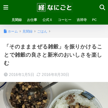
見聞録
お仕事
公式Ｘ
コーヒー
吉祥寺
PC
ホーム
見聞録
ごはん
「そのまままぜる雑穀」を振りかけるこ
とで雑穀の良さと新米のおいしさを楽し
む
2016年1月5日
2016年8月30日